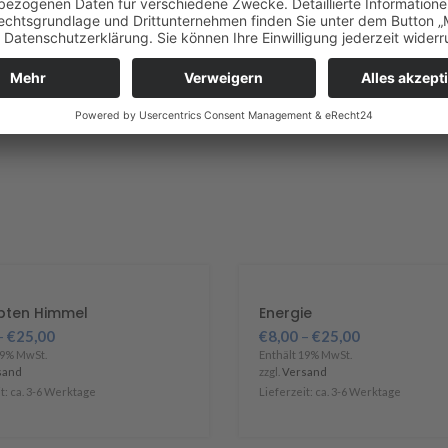
ebten Himmel
Energie
–
€
25,00
€
8,00
–
€
25,00
19% MwSt.
Enthält 19% MwSt.
sand
zzgl.
Versand
t: ca. 3-6 Werktage
Lieferzeit: ca. 3-6 Werktage