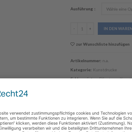
Ausführung
Elfentanz Menge
IN DEN WARE
zur Wunschliste hinzufügen
Artikelnummer:
n.a.
Kategorie:
Kunstdrucke
Schlagwörter:
Elfentanz
,
Kunst
 …