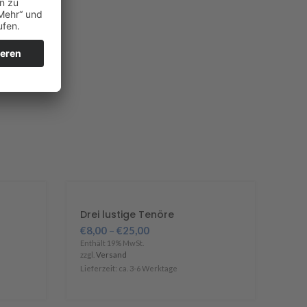
Drei lustige Tenöre
€
8,00
–
€
25,00
Enthält 19% MwSt.
zzgl.
Versand
Lieferzeit: ca. 3-6 Werktage