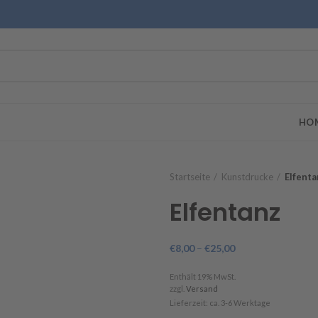
HO
Startseite
Kunstdrucke
Elfenta
Elfentanz
€
8,00
–
€
25,00
Enthält 19% MwSt.
zzgl.
Versand
Lieferzeit: ca. 3-6 Werktage