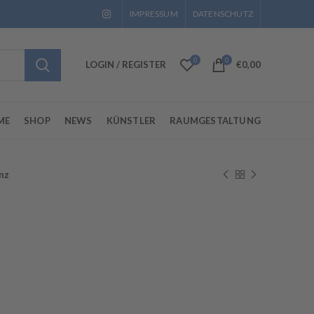
IMPRESSUM
DATENSCHUTZ
0
0
LOGIN / REGISTER
€
0,00
ME
SHOP
NEWS
KÜNSTLER
RAUMGESTALTUNG
nz