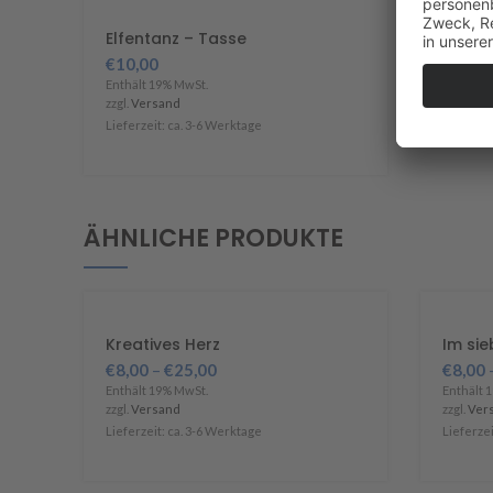
Elfentanz – Tasse
€
10,00
Enthält 19% MwSt.
zzgl.
Versand
Lieferzeit: ca. 3-6 Werktage
ÄHNLICHE PRODUKTE
Kreatives Herz
Im si
€
8,00
–
€
25,00
€
8,00
Enthält 19% MwSt.
Enthält 
zzgl.
Versand
zzgl.
Ver
Lieferzeit: ca. 3-6 Werktage
Lieferzei