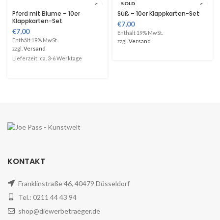
SOLD
OUT
Pferd mit Blume – 10er
Süß – 10er Klappkarten-Set
Klappkarten-Set
€
7,00
€
7,00
Enthält 19% MwSt.
Enthält 19% MwSt.
zzgl.
Versand
zzgl.
Versand
Lieferzeit: ca. 3-6 Werktage
KONTAKT
Franklinstraße 46, 40479 Düsseldorf
Tel.: 0211 44 43 94
shop@diewerbetraeger.de