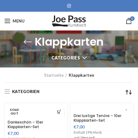
0
MENU
Klappkarten
CATEGORIES
Startseite
Klappkarten
KATEGORIEN
SOLD
OUT
Drei lustige Tenöre – 10er
Klappkarten-Set
Dankeschön – 10er
Klappkarten-Set
€
7,00
Enthält 19% MwSt.
€
7,00
zzgl.
Versand