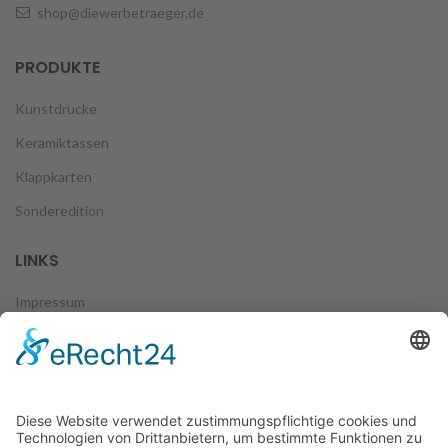
shop@diewerbetraeger.de
PRODUKTE
Kunstdrucke
Keramiktassen
Klappkarten
Sonderedition
LINKS
Impressum
Datenschutz
Zahlungsweisen
Versand & Lieferung
Widerruf