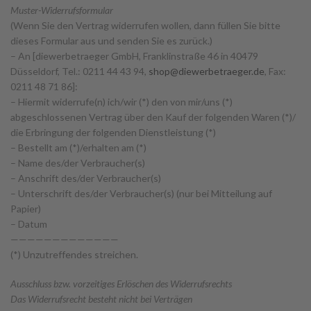
Muster-Widerrufsformular
(Wenn Sie den Vertrag widerrufen wollen, dann füllen Sie bitte
dieses Formular aus und senden Sie es zurück.)
– An [diewerbetraeger GmbH, Franklinstraße 46 in 40479
Düsseldorf, Tel.: 0211 44 43 94,
shop@diewerbetraeger.de
, Fax:
0211 48 71 86]:
– Hiermit widerrufe(n) ich/wir (*) den von mir/uns (*)
abgeschlossenen Vertrag über den Kauf der folgenden Waren (*)/
die Erbringung der folgenden Dienstleistung (*)
– Bestellt am (*)/erhalten am (*)
– Name des/der Verbraucher(s)
– Anschrift des/der Verbraucher(s)
– Unterschrift des/der Verbraucher(s) (nur bei Mitteilung auf
Papier)
– Datum
—————————————
(*) Unzutreffendes streichen.
Ausschluss bzw. vorzeitiges Erlöschen des Widerrufsrechts
Das Widerrufsrecht besteht nicht bei Verträgen