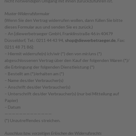
nicht notwendigen Umgang mit ihnen zurückzuführen ist.
Muster-Widerrufsformular
(Wenn Sie den Vertrag widerrufen wollen, dann füllen Sie bitte
dieses Formular aus und senden Sie es zurück.)
– An [diewerbetraeger GmbH, Franklinstraße 46 in 40479
Düsseldorf, Tel.: 0211 44 43 94,
shop@diewerbetraeger.de
, Fax:
0211 48 71 86]:
– Hiermit widerrufe(n) ich/wir (*) den von mir/uns (*)
abgeschlossenen Vertrag über den Kauf der folgenden Waren (*)/
die Erbringung der folgenden Dienstleistung (*)
– Bestellt am (*)/erhalten am (*)
– Name des/der Verbraucher(s)
– Anschrift des/der Verbraucher(s)
– Unterschrift des/der Verbraucher(s) (nur bei Mitteilung auf
Papier)
– Datum
—————————————
(*) Unzutreffendes streichen.
Ausschluss bzw. vorzeitiges Erlöschen des Widerrufsrechts