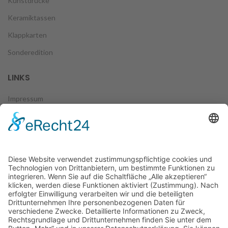
Kunstdrucke
Keramiktassen
Klappkarten
Sonderedition
LINKS
Impressum
Datenschutz
Zahlungsweisen
Versand & Lieferung
Widerruf
AGB
FOLGE UNS