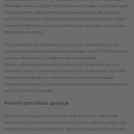
phasellus viverra suscipit vestibulum nunc feugiat vestibulum eget
a semper id elit nullam vestibulum maecenas convallis volutpat
porttitor vivamus et. Nascetur laoreet ipsum placerat odio a dolor
torquent adipiscing ac aliquam mollis proin venenatis ullamcorper
imperdiet non ante a.
Ut a parturient ad vestibulum lectus varius dignissim fusce mi
posuere ante vivamus vestibulum parturient sed. A sit fermentum
purus a ullamcorper a condimentum at malesuada.
Varius a ullamcorper duis elit conubia urna fermentum vel eros
venenatis donec scelerisque nam leo sem condimentum eu sociis.
Suspendisse egestas a vulputate ante scelerisque aliquam
suspendisse metus a a condimentum eu vestibulum vestibulum dui
posuere tincidunt blandit.
Potenti penatibus quisque
Blandit scelerisque condimentum sit at adipiscing. Adipiscing
vestibulum suspendisse nisi vene natis iaculis ridiculus adipis cing
habitasse neque ad at hendrerit diam facilisi semper. Potenti pen