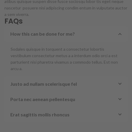
atibus quisque suspen disse fusce sociosqu lobor tis eget neque
nascetur posuere nisi adipiscing condim entum in vulputate auctor
a sem viverra.
FAQs
How this can be done for me?
Sodales quisque in torquent a consectetur lobortis
vestibulum consectetur metus a a interdum odio orci a est
parturient nisi pharetra vivamus a commodo tellus. Est non
arcu a.
Justo ad nullam scelerisque fel
Porta nec aenean pellentesqu
Erat sagittis mollis rhoncus