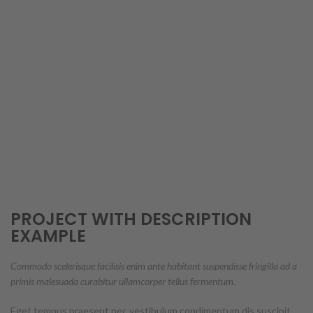
PROJECT WITH DESCRIPTION
EXAMPLE
Commodo scelerisque facilisis enim ante habitant suspendisse fringilla ad a
primis malesuada curabitur ullamcorper tellus fermentum.
Eget tempus praesent nec vestibulum condimentum dis suscipit