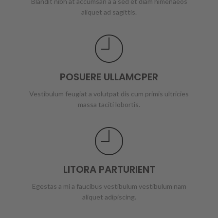
Blandit nibh at accumsan a a sed et diam himenaeos
aliquet ad sagittis.
POSUERE ULLAMCPER
Vestibulum feugiat a volutpat dis cum primis ultricies
massa taciti lobortis.
LITORA PARTURIENT
Egestas a mi a faucibus vestibulum vestibulum nam
aliquet adipiscing.