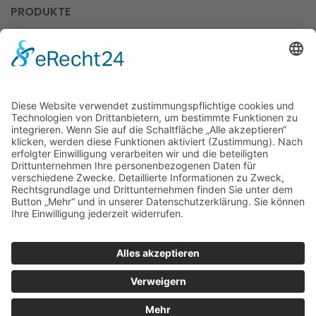
PRODUKTE
Kunstdrucke
Keramiktassen
Klappkarten
Sonderedition
LINKS
Impressum
Datenschutz
Zahlungsweisen
Versand & Lieferung
Widerruf
AGB