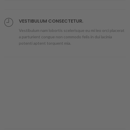
VESTIBULUM CONSECTETUR.
Vestibulum nam lobortis scelerisque eu mi leo orci placerat
a parturient congue non commodo felis in dui lacinia
potenti aptent torquent mia.