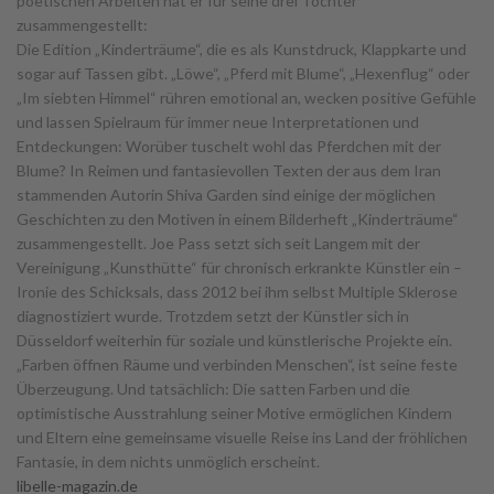
poetischen Arbeiten hat er für seine drei Töchter
zusammengestellt:
Die Edition „Kinderträume“, die es als Kunstdruck, Klappkarte und
sogar auf Tassen gibt. „Löwe“, „Pferd mit Blume“, „Hexenflug“ oder
„Im siebten Himmel“ rühren emotional an, wecken positive Gefühle
und lassen Spielraum für immer neue Interpretationen und
Entdeckungen: Worüber tuschelt wohl das Pferdchen mit der
Blume? In Reimen und fantasievollen Texten der aus dem Iran
stammenden Autorin Shiva Garden sind einige der möglichen
Geschichten zu den Motiven in einem Bilderheft „Kinderträume“
zusammengestellt. Joe Pass setzt sich seit Langem mit der
Vereinigung „Kunsthütte“ für chronisch erkrankte Künstler ein –
Ironie des Schicksals, dass 2012 bei ihm selbst Multiple Sklerose
diagnostiziert wurde. Trotzdem setzt der Künstler sich in
Düsseldorf weiterhin für soziale und künstlerische Projekte ein.
„Farben öffnen Räume und verbinden Menschen“, ist seine feste
Überzeugung. Und tatsächlich: Die satten Farben und die
optimistische Ausstrahlung seiner Motive ermöglichen Kindern
und Eltern eine gemeinsame visuelle Reise ins Land der fröhlichen
Fantasie, in dem nichts unmöglich erscheint.
libelle-magazin.de