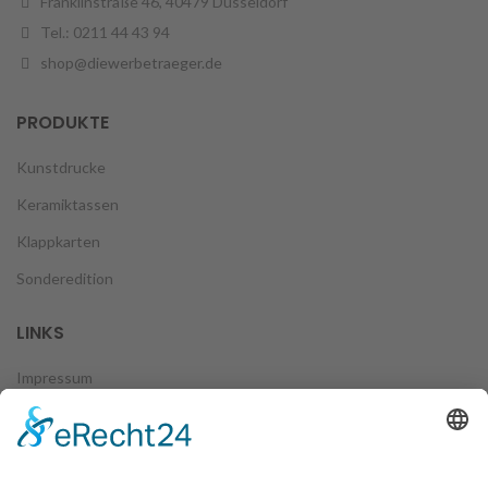
Franklinstraße 46, 40479 Düsseldorf
Tel.: 0211 44 43 94
shop@diewerbetraeger.de
PRODUKTE
Kunstdrucke
Keramiktassen
Klappkarten
Sonderedition
LINKS
Impressum
Datenschutz
Zahlungsweisen