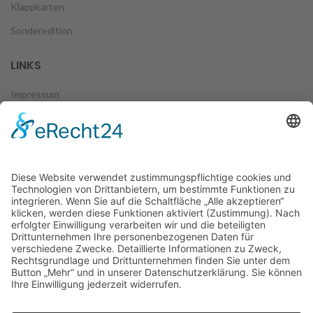
Klappkarten
Sonderedition
LINKS
Impressum
Datenschutz
Zahlungsweisen
Versand & Lieferung
Widerruf
AGB
FOLGE UNS