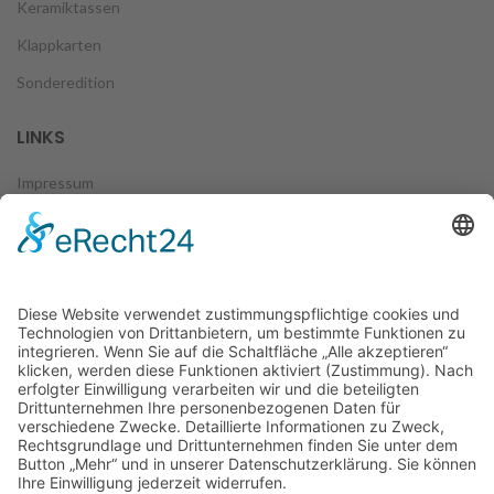
Keramiktassen
Klappkarten
Sonderedition
LINKS
Impressum
Datenschutz
Zahlungsweisen
Versand & Lieferung
Widerruf
AGB
FOLGE UNS