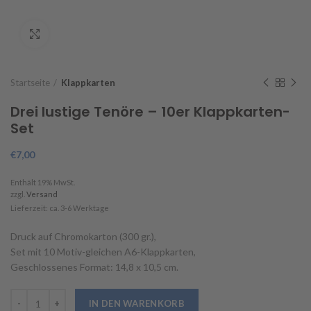
Click to enlarge
Startseite
Klappkarten
Drei lustige Tenöre – 10er Klappkarten-
Set
€
7,00
Enthält 19% MwSt.
zzgl.
Versand
Lieferzeit: ca. 3-6 Werktage
Druck auf Chromokarton (300 gr.),
Set mit 10 Motiv-gleichen A6-Klappkarten,
Geschlossenes Format: 14,8 x 10,5 cm.
Drei lustige Tenöre – 10er Klappkarten-Set Menge
IN DEN WARENKORB