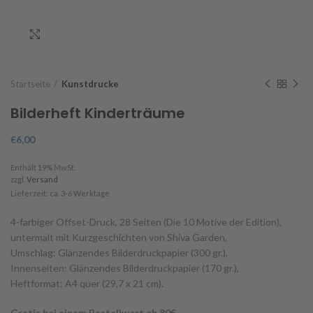
Click to enlarge
Startseite
Kunstdrucke
Bilderheft Kinderträume
€
6,00
Enthält 19% MwSt.
zzgl.
Versand
Lieferzeit: ca. 3-6 Werktage
4-farbiger Offset-Druck, 28 Seiten (Die 10 Motive der Edition),
untermalt mit Kurzgeschichten von Shiva Garden,
Umschlag: Glänzendes Bilderdruckpapier (300 gr.),
Innenseiten: Glänzendes Bilderdruckpapier (170 gr.),
Heftformat: A4 quer (29,7 x 21 cm).
Gratis bei einem Bestellwert ab 80€