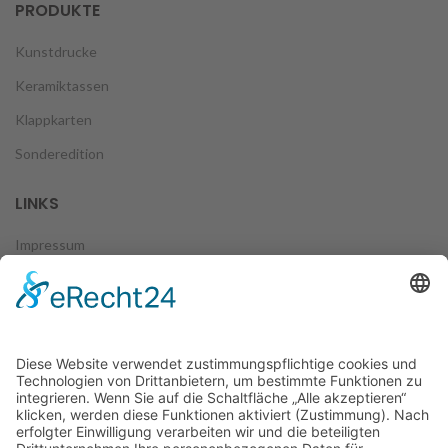
PRODUKTE
Kunstdrucke
Keramiktassen
Klappkarten
Sonderedition
LINKS
Impressum
Datenschutz
Zahlungsweisen
Versand & Lieferung
Widerruf
AGB