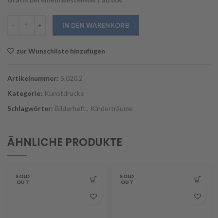
Bilderheft Kinderträume Menge
IN DEN WARENKORB
zur Wunschliste hinzufügen
Artikelnummer:
S.020.2
Kategorie:
Kunstdrucke
Schlagwörter:
Bilderheft
,
Kinderträume
ÄHNLICHE PRODUKTE
SOLD
SOLD
OUT
OUT