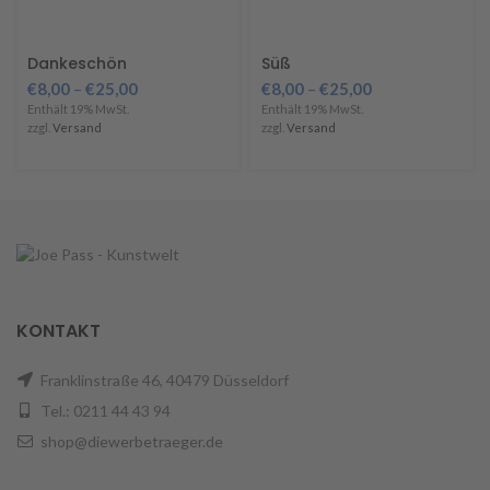
Dankeschön
Süß
€
8,00
–
€
25,00
€
8,00
–
€
25,00
Enthält 19% MwSt.
Enthält 19% MwSt.
zzgl.
Versand
zzgl.
Versand
KONTAKT
Franklinstraße 46, 40479 Düsseldorf
Tel.: 0211 44 43 94
shop@diewerbetraeger.de