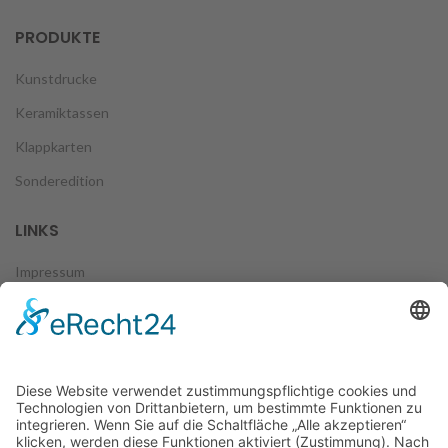
PRODUKTE
Kunstdrucke
Keramiktassen
Klappkarten
Sonderedition
LINKS
Impressum
Datenschutz
Zahlungsweisen
Versand & Lieferung
Widerruf
AGB