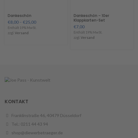
Dankeschön
Dankeschön – 10er
Klappkarten-Set
€
8,00
–
€
25,00
€
7,00
Enthält 19% MwSt.
Enthält 19% MwSt.
zzgl.
Versand
zzgl.
Versand
KONTAKT
Franklinstraße 46, 40479 Düsseldorf
Tel.: 0211 44 43 94
shop@diewerbetraeger.de